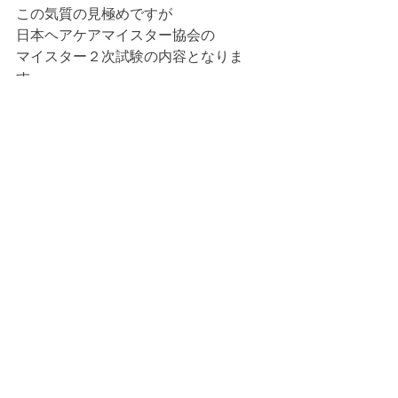
この気質の見極めですが
日本ヘアケアマイスター協会の
マイスター２次試験の内容となりま
す。
マイスター２次試験の
初版のテキストを私が作成しておりま
して
そのテキストの中で
コミュニケーションの特徴から
気質を見極める
という内容をお伝えしています。
現在はヘアケアマイスター協会では
自己分析ができなくなっているようで
すので、
この自己分析をご希望される場合は
弊社にお問い合わせ頂ければと存じま
す。