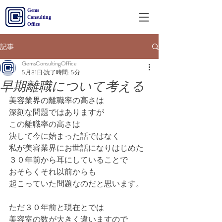
&
Gems
Consulting
Office
記事
GemsConsultingOffice
5月31日
読了時間: 5分
早期離職について考える
美容業界の離職率の高さは
深刻な問題ではありますが
この離職率の高さは
決して今に始まった話ではなく
私が美容業界にお世話になりはじめた
３０年前から耳にしていることで
おそらくそれ以前からも
起こっていた問題なのだと思います。
ただ３０年前と現在とでは
美容室の数が大きく違いますので