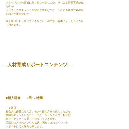
スタイリストの育成に取り組むべきなのか、それとも幹部育成が先
なのか
レッスンカリキュラムの変更が重要なのか、それとも年度方針の策
定の方が重要なのか
等を擦り合わせさせて頂きながら、着手すべきポイントを見出させ
て頂きます。
―
人材育成サポートコンテンツ
―
■新人研修 2回×７時間
－１回目－
社会人に必要な考え方、モノの捉え方をお伝えしながら、
受講生のメンタルをコミュニケーションタイプ分析及び
カラーセラピーを通じて拝見していきます。
受講生の方々のメンタル状態、関わり方のポイントを
レポートにてお知らせ致します。