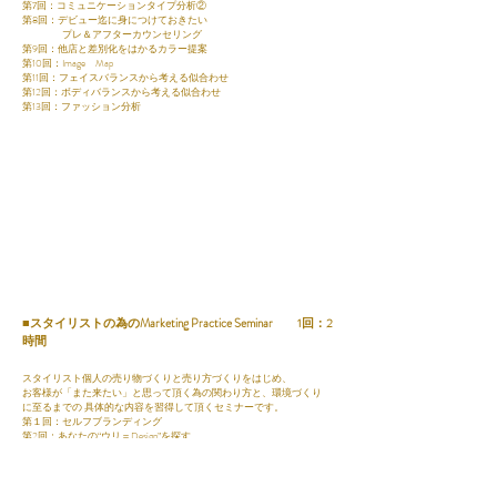
第7回：コミュニケーションタイプ分析②
第8回：デビュー迄に身につけておきたい
プレ＆アフターカウンセリング
第9回：他店と差別化をはかるカラー提案
第10回：Image Map
第11回：フェイスバランスから考える似合わせ
第12回：ボディバランスから考える似合わせ
第13回：ファッション分析
■スタイリストの為のMarketing Practice Seminar 1回：2
時間
スタイリスト個人の売り物づくりと売り方づくりをはじめ、
お客様が「また来たい」と思って頂く為の関わり方と、環境づくり
に至るまでの 具体的な内容を習得して頂くセミナーです。
第１回：セルフブランディング
第2回：あなたの“ウリ＝Design”を探す
第3回：Trend Hair Style
第4回:魅力の発信
第5回：カウンセリングで8割決まる.Ⅰ
第6回：カウンセリングで8割決まる.Ⅱ