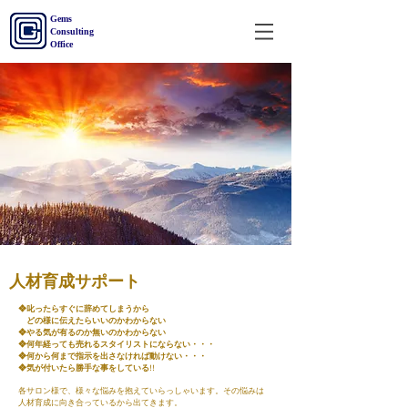
&
Gems
Consulting
Office
​人材育成サポート
❖叱ったらすぐに辞めてしまうから
どの様に伝えたらいいのかわからない
❖やる気が有るのか無いのかわからない
❖何年経っても売れるスタイリストにならない・・・
❖何から何まで指示を出さなければ動けない・・・
❖気が付いたら勝手な事をしている!!
各サロン様で、様々な悩みを抱えていらっしゃいます。その悩みは
人材育成に向き合っているから出てきます。