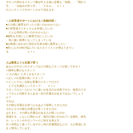
サロンの求めるスタッフ像を叶える為に必要な「知識」・「関わり
方」・「仕組みの作り方」・「スキル」 ｅｔｃ
のコンテンツでサポートさせて頂きます。
～人材育成サポート​におけるご依頼内容～
■どの様に教育を行ったら良いのかわからない
■人材育成カリキュラムを作成したいが、
どんな内容が良いのかわからない
■個性を大切にした教育方法にしたいが、
単に緩い指導になってしまっている
■お客様に合わせた対応が出来る様に教育をしたい
■売り上げが伸び悩んでいるスタイリストが増えてきてい
る ｅｔｃ
人は教育よりも社風で育つ
あなたのサロンのスタッフはどの様なスタッフが多いですか？
➢競争心豊かなスタッフ
➢“人の為に”と尽くせるスタッフ
➢おしゃれ意識の高いスタッフ
➢どこにでもいる様な普通のスタッフだけど
とても礼儀正しいスタッフ… ｅｔｃ
スタッフさん一人ひとりに違いがあるのは当然ですが、
他店のスタ
ッフさんと比較するとある一定の共通点があるではないでしょう
か？
それは、
その様な共通点を持つ人をあえて採用してきたのか…
それともその様な共通点が育ってきたのか…
はたまた、その様な共通点がある人が残ったのか…
意識する、しないに関わらず、毎日の様に行われている朝礼、終礼
や、レッスンやサロンワークに対する考え方、
日々何気なく使っているサロン内の共通用語などが、人の育成に大
きく関与しています。