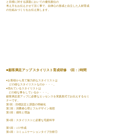
と目標に対する課題においての優先順位の
考え方をお伝えさせて頂く事で、自律心の形成と自立した人材育成
の仕組みづくりをお伝え致します。​​
■顧客満足アップ スタイリスト育成研修 1回：2時間
◉お客様から見て魅力的なスタイリストは
どの様なスタイリストなのか・・・。
◉売れているスタイリストは
どの様な事をしているか・・・。
顧客満足度アップに必要なエッセンスを実践形式でお伝えするセミ
ナーです。
第1回：目標設定と課題の明確化
第2回：消費者心理とフルデザイン発想
第3回：感性と理論
第4回：スタイリストに必要な毛髪科学
第5回：USP作成
第6回：コミュニケーションタイプ分析①