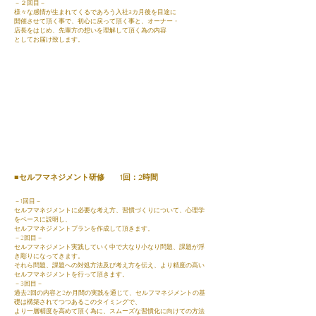
－２回目－
様々な感情が生まれてくるであろう入社3カ月後を目途に
開催させて頂く事で、初心に戻って頂く事と、オーナー・
店長をはじめ、先輩方の想いを理解して頂く為の内容
としてお届け致します。
■セルフマネジメント研修 1回：2時間
－1回目－
セルフマネジメントに必要な考え方、習慣づくりについて、心理学
をベースに説明し、
セルフマネジメントプランを作成して頂きます。
－2回目－
セルフマネジメント実践していく中で大なり小なり問題、課題が浮
き彫りになってきます。
それら問題、課題への対処方法及び考え方を伝え、より精度の高い
セルフマネジメントを行って頂きます。
－3回目－
過去2回の内容と2か月間の実践を通じて、セルフマネジメントの基
礎は構築されてつつあるこのタイミングで、
より一層精度を高めて頂く為に、スムーズな習慣化に向けての方法